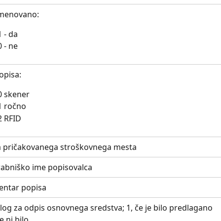
menovano:
1 - da
0 - ne
opisa: 
0 skener
1 ročno
2 RFID
 pričakovanega stroškovnega mesta
abniško ime popisovalca
ntar popisa
log za odpis osnovnega sredstva; 1, če je bilo predlagano 
če ni bilo