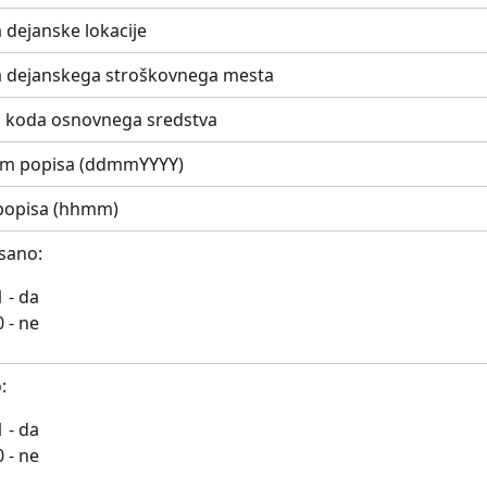
 dejanske lokacije
 dejanskega stroškovnega mesta
 koda osnovnega sredstva
m popisa (ddmmYYYY)
popisa (hhmm)
sano:
1 - da
0 - ne
:
1 - da
0 - ne