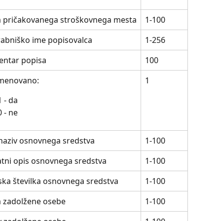
 pričakovanega stroškovnega mesta
1-100
abniško ime popisovalca
1-256
ntar popisa
100
menovano:
1
1 - da
0 - ne
naziv osnovnega sredstva
1-100
tni opis osnovnega sredstva
1-100
jska številka osnovnega sredstva
1-100
 zadolžene osebe
1-100