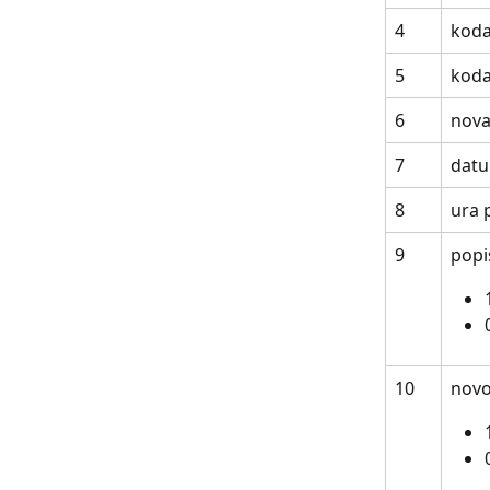
4
koda
5
koda
6
nova
7
datu
8
ura 
9
popi
10
novo