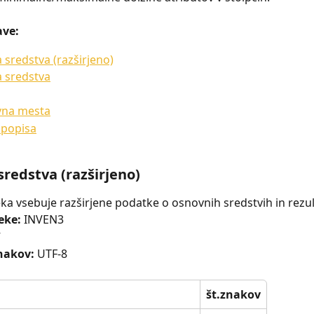
ave:
sredstva (razširjeno)
 sredstva
vna mesta
 popisa
redstva (razširjeno)
ka vsebuje razširjene podatke o osnovnih sredstvih in rezul
eke:
 INVEN3
V
nakov:
 UTF-8
št.znakov