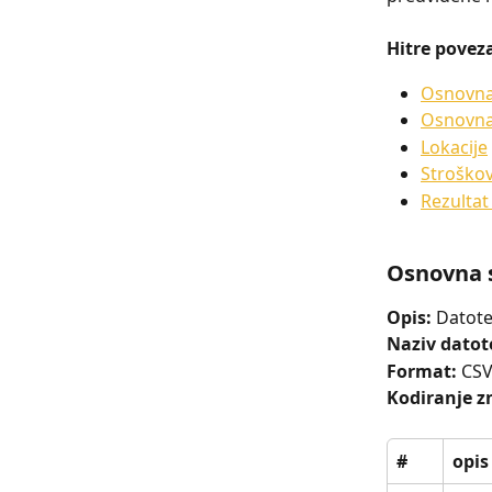
Hitre povez
Osnovna 
Osnovna
Lokacije
Stroško
Rezultat
Osnovna s
Opis:
 Datote
Naziv datot
Format:
 CS
Kodiranje z
#
opis