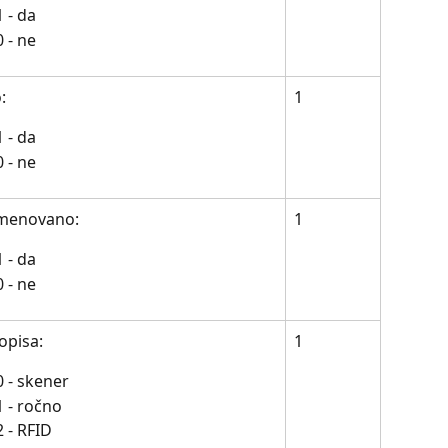
1 - da
0 - ne
:
1
1 - da
0 - ne
menovano:
1
1 - da
0 - ne
opisa: 
1
0 - skener
1 - ročno
2 - RFID