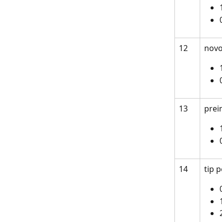
12
novo
13
prei
14
tip p