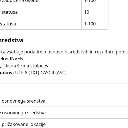
v zadolžene osebe
1-100
 statusa
10
 statusa
1-100
sredstva
ka vsebuje podatke o osnovnih sredstvih in rezultatu popis
eke:
 INVEN
, Fiksna širina stolpcev
nakov:
 UTF-8 (TXT) / ASCII (ASC)
 osnovnega sredstva
v osnovnega sredstva
 pričakovane lokacije