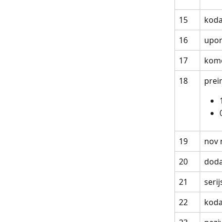
15
koda
16
upor
17
kome
18
prei
19
nov 
20
doda
21
seri
22
koda