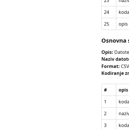
23
nazi
24
koda
25
opis
Osnovna 
Opis:
 Datote
Naziv datot
Format:
 CSV
Kodiranje z
#
opis
1
koda
2
nazi
3
koda