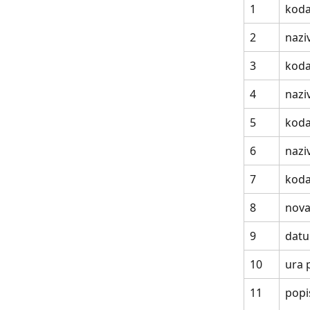
1
koda
2
nazi
3
koda
4
nazi
5
koda
6
nazi
7
koda
8
nova
9
datu
10
ura 
11
popi