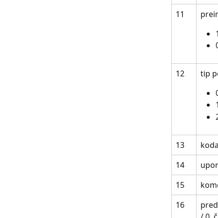
11
prei
12
tip p
13
koda
14
upor
15
kome
16
pred
/ 0, 