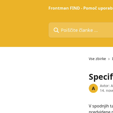
Preskoči na glavno vsebino
Frontman FIND - Pomoč upora
Poiščite članke ...
Vse zbirke
Specif
Avtor:
A
A
14. no
V spodnjih t
predvidene m