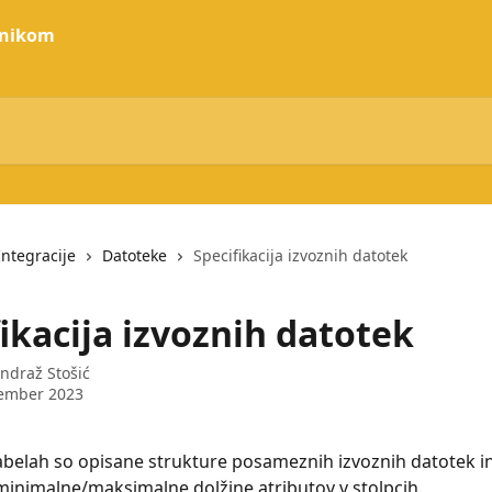
bnikom
Integracije
Datoteke
Specifikacija izvoznih datotek
ikacija izvoznih datotek
ndraž Stošić
vember 2023
abelah so opisane strukture posameznih izvoznih datotek in
inimalne/maksimalne dolžine atributov v stolpcih.