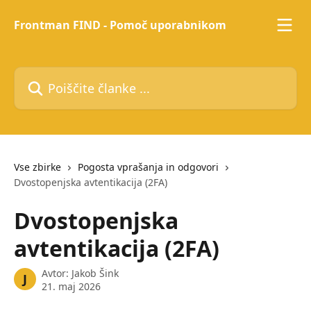
Preskoči na glavno vsebino
Frontman FIND - Pomoč uporabnikom
Poiščite članke ...
Vse zbirke
Pogosta vprašanja in odgovori
Dvostopenjska avtentikacija (2FA)
Dvostopenjska
avtentikacija (2FA)
Avtor:
Jakob Šink
J
21. maj 2026